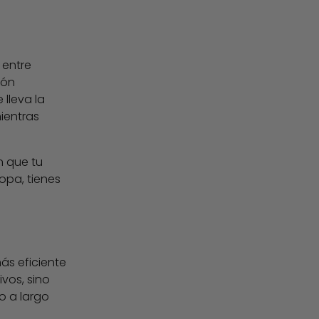
 entre
ión
lleva la
mientras
n que tu
opa, tienes
ás eficiente
vos, sino
o a largo