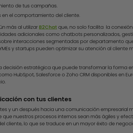
dimiento de tus campañas.
 en el comportamiento del cliente.
n más al utilizar
B2Chat
que, no solo facilita la conexión
idades adicionales como chatbots personalizados, gest
 sobre interacciones segmentadas por departamento que 
PYMEs y startups pueden optimizar su atención al cliente 
a decisión estratégica que puede transformar la forma e
como HubSpot, Salesforce o Zoho CRM disponibles en Eur
io.
cación con tus clientes
ntes y un después hacia una comunicación empresarial m
e que nuestros procesos internos sean más ágiles y efecti
el cliente, lo que se traduce en un mayor éxito de negoci