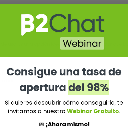
 de uso. Es una opción ideal para startups y PYMEs que 
Consigue una tasa de
 directamente desde Zoho CRM y realizar seguimientos a
tu base de datos fácilmente.
apertura
del 98%
Si quieres descubrir cómo conseguirlo, te
invitamos a nuestro
Webinar Gratuito
.
📅
¡Ahora mismo!