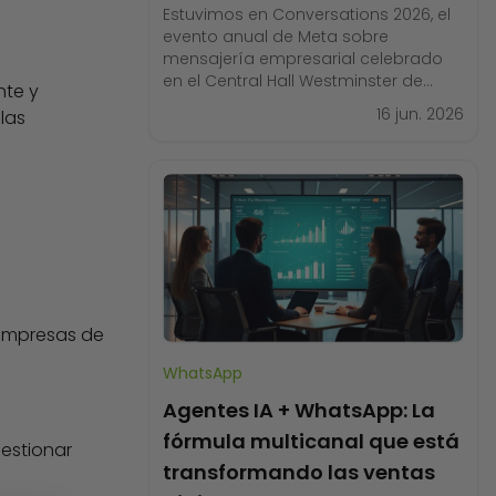
Estuvimos en Conversations 2026, el
evento anual de Meta sobre
mensajería empresarial celebrado
en el Central Hall Westminster de
nte y
Londres, y lo que vimos ese día nos
16 jun. 2026
las
dejó claro que el modelo de
atención al cliente que conocíamos
está a punto de cambiar para
siempre. Más de 1.500 personas en la
sala. En el escenario,
 empresas de
WhatsApp
Agentes IA + WhatsApp: La
fórmula multicanal que está
gestionar
transformando las ventas