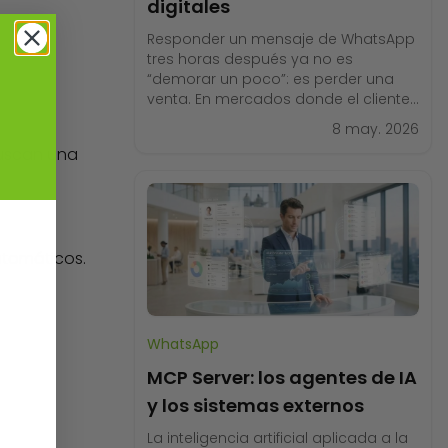
digitales
Responder un mensaje de WhatsApp
tres horas después ya no es
“demorar un poco”: es perder una
venta. En mercados donde el cliente
compara opciones desde el móvil y
8 may. 2026
espera respuestas en minutos, la
buscan una
velocidad de reacción define quién
cierra el negocio y quién queda
fuera. Aquí es donde los agentes de
IA para ventas
utomáticos.
WhatsApp
MCP Server: los agentes de IA
y los sistemas externos
La inteligencia artificial aplicada a la