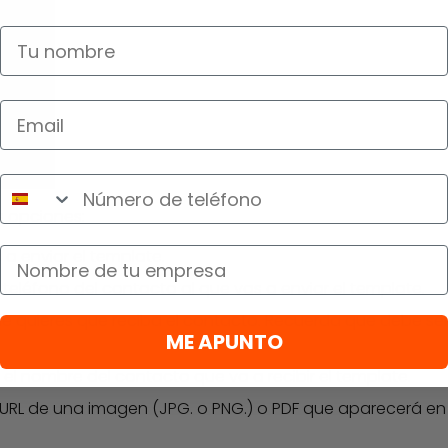
Nombre
Teléfono
s opciones:
Empresa
 a enviar el template.
 teléfono del contacto al que vas a enviar el template.
ue quieres que reciba el contacto. Recuerda que debe s
ME APUNTO
el nombre del contacto que va a recibir el template.
a URL de una imagen (JPG. o PNG.) o PDF que aparecerá en