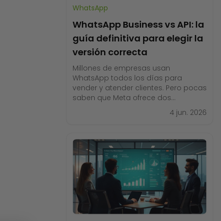
WhatsApp
WhatsApp Business vs API: la
guía definitiva para elegir la
versión correcta
Millones de empresas usan
WhatsApp todos los días para
vender y atender clientes. Pero pocas
saben que Meta ofrece dos
versiones muy distintas para hacerlo:
4 jun. 2026
la aplicación WhatsApp Business y la
WhatsApp Business API. Elegir la
versión equivocada puede costarte
ventas, tiempo y oportunidades de
crecimiento. En esta guía vas a
entender qué hace cada