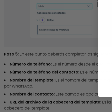
Paso 5:
En este punto deberás completar las siguiente
Número de teléfono:
Es el número desde el cual vas
Número de teléfono del contacto:
Es el número del
Nombre del template:
Es el nombre del template q
por WhatsApp.
Nombre del contacto:
Este campo es opcional y es 
URL del archivo de la cabecera del template:
Es l
cabecera del template.