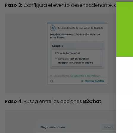
Paso 3:
Configura el evento desencadenante, como por
Paso 4:
Busca entre las acciones
B2Chat
.