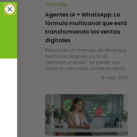
WhatsApp
Agentes IA + WhatsApp: La
fórmula multicanal que está
transformando las ventas
digitales
Responder un mensaje de WhatsApp
tres horas después ya no es
“demorar un poco”: es perder una
venta. En mercados donde el cliente
compara opciones desde el móvil y
8 may. 2026
espera respuestas en minutos, la
velocidad de reacción define quién
cierra el negocio y quién queda
fuera. Aquí es donde los agentes de
IA para ventas