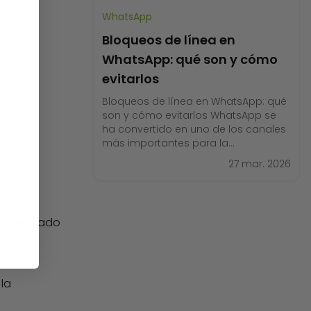
WhatsApp
Bloqueos de línea en
WhatsApp: qué son y cómo
evitarlos
Bloqueos de línea en WhatsApp: qué
son y cómo evitarlos WhatsApp se
ha convertido en uno de los canales
más importantes para la
comunicación con clientes. Desde
27 mar. 2026
atención al cliente hasta ventas por
chat, miles de empresas utilizan este
canal para interactuar con usuarios
en tiempo real. Sin embargo, muchas
er aprobado
organizaciones enfrentan un
problema común
 la