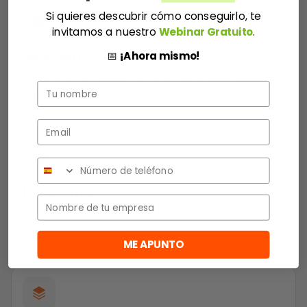
Si quieres descubrir cómo conseguirlo, te
invitamos a nuestro
Webinar Gratuito
.
Segmenta
📅
¡Ahora mismo!
Segmenta el público de tus campañas utilizando
Nombre
bases de datos específicas.
Teléfono
Programa
Empresa
Programa el envío de mensajes para la fecha y
hora que prefieras.
ME APUNTO