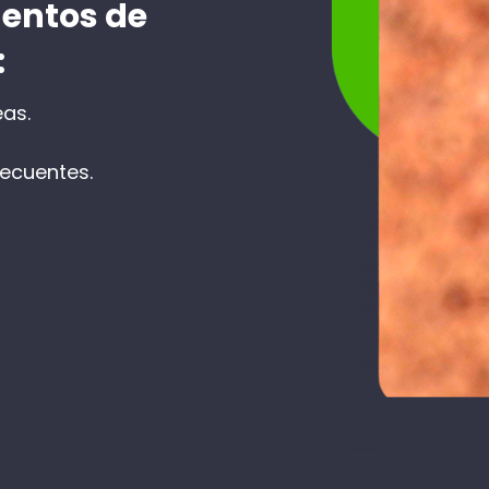
entos de
:
eas.
recuentes.