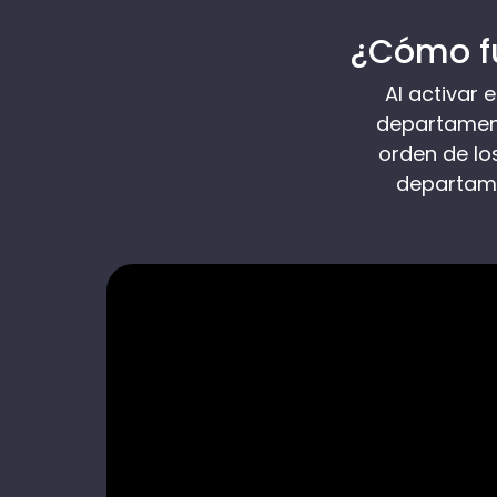
¿Cómo f
Al activar
departament
orden de lo
departame