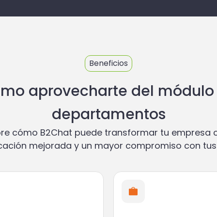
invitamos a nuestro
Webinar Gratuito
.
📅
¡Ahora mismo!
Nombre
Beneficios
mo aprovecharte del módulo
departamentos
re cómo B2Chat puede transformar tu empresa 
Empresa
ación mejorada y un mayor compromiso con tus 
ME APUNTO