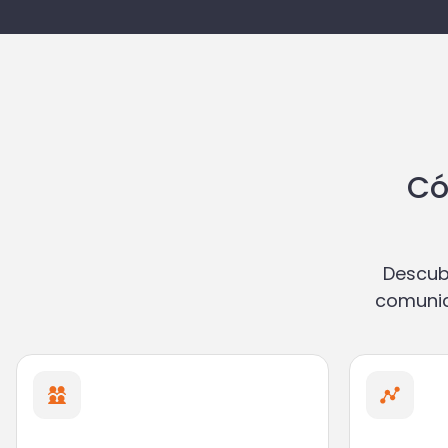
Có
Descub
comunic