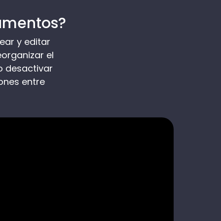
amentos?
ar y editar
organizar el
o desactivar
ones entre