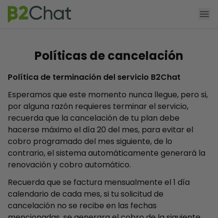
Agendar demo
Funcionalidades
Políticas de cancelación
Producto
Política de terminación del servicio B2Chat
Precios
Esperamos que este momento nunca llegue, pero si,
por alguna razón requieres terminar el servicio,
App Shopify
recuerda que la cancelación de tu plan debe
hacerse máximo el día 20 del mes, para evitar el
Recursos
cobro programado del mes siguiente, de lo
contrario, el sistema automáticamente generará la
renovación y cobro automático.
Recuerda que se factura mensualmente el 1 día
calendario de cada mes, si tu solicitud de
cancelación no se recibe en las fechas
mencionadas, se generara el cobro de la siguiente