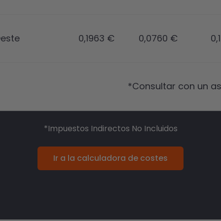
Oeste
0,1963 €
0,0760 €
0,
*Consultar con un a
*Impuestos Indirectos No Incluidos
Ir a la calculadora de costes