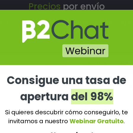
Precios
por envío
Estas son las tarifas por envío de WhatsApp
según el país
Marketing
Utilidad
Aute
Consigue una tasa de
0,135 €
0,0810 €
0,
apertura
del 98%
Si quieres descubrir cómo conseguirlo, te
0,2024 €
0,1386 €
0,
invitamos a nuestro
Webinar Gratuito
.