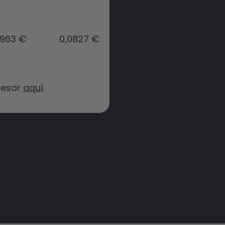
1963 €
0,0827 €
sesor
aquí
.