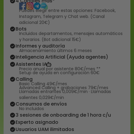
4 Canales más*
Puedes elegir entre estas opciones: Facebook,
Instagram, Telegram y Chat web. (Canal
adicional 20€)
Bots
Incluidos departamentos, mensajes automáticos
y horarios. (Bot adicional 15€)
Informes y auditoría
Almacenamiento últimos 6 meses
Inteligencia Artificial (Ayuda agentes)
Asistentes IA
Precio anual por asistente 80€/mes **
Setup de ayuda en configuración 60€
Calling
Basic Calling 49€/mes
Advanced Calling + grabaciones 79€/mes
Llamadas entrantes 0,009€/min · Llamadas
salientes 0,029€/min
Consumos de envíos
No incluidos
3 sesiones de onboarding de 1 hora c/u
Experto asignado
Usuarios UAM ilimitados