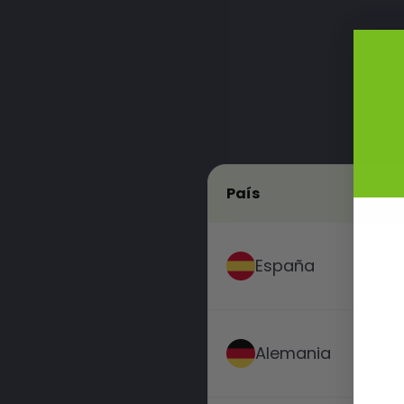
País
España
Alemania