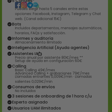
5 Canales*
Puedes elegir hasta 5 canales entre estas
opciones: Facebook, Instagram, Telegram y Chat
web. (Canal adicional 15€)
Bots
Incluidos departamentos, mensajes automáticos,
horarios, FAQs y satisfacción.
Informes y auditoría
Almacenamiento ilimitado
Inteligencia Artificial (Ayuda agentes)
Asistentes IA
Precio anual por asistente 80€/mes **
Setup de ayuda en configuración 60€
Calling
Basic Calling 49€/mes
Advanced Calling + grabaciones 79€/mes
Llamadas entrantes 0,009€/min · Llamadas
salientes 0,029€/min
Consumos de envíos
No incluidos
3 sesiones de onboarding de 1 hora c/u
Experto asignado
Usuarios UAM ilimitados