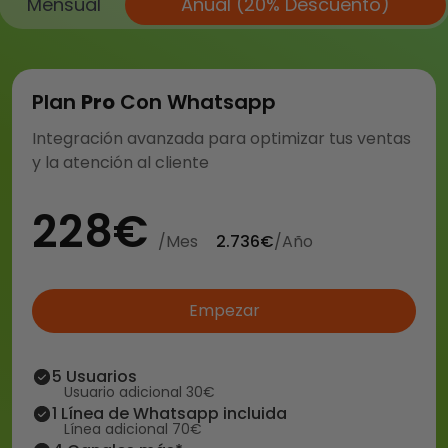
Mensual
Anual (20% Descuento)
Plan
Pro
Con Whatsapp
Integración avanzada para optimizar tus ventas
y la atención al cliente
228€
/Mes
2.736€
/año
Empezar
5 Usuarios
Usuario adicional 30€
1 Línea de Whatsapp incluida
Línea adicional 70€