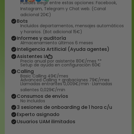
Puedes elegir entre estas opciones: Facebook,
Instagram, Telegram y Chat web. (Canal
adicional 20€)
Bots
Incluidos departamentos, mensajes automáticos
y horarios. (Bot adicional 15€)
Informes y auditoría
Almacenamiento últimos 6 meses
Inteligencia Artificial (Ayuda agentes)
Asistentes IA
Precio anual por asistente 80€/mes **
Setup de ayuda en configuración 60€
Calling
Basic Calling 49€/mes
Advanced Calling + grabaciones 79€/mes
Llamadas entrantes 0,009€/min · Llamadas
salientes 0,029€/min
Consumos de envíos
No incluidos
3 sesiones de onboarding de 1 hora c/u
Experto asignado
Usuarios UAM ilimitados