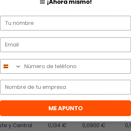
📅
¡Ahora mismo!
0,2123 €
0,1500 €
0,
Nombre
0,2383 €
0,1250 €
0,
Teléfono
0,124 €
0,7560 €
0,
Empresa
0,132 €
0,0557 €
0,
ME APUNTO
te y Central
0,134 €
0,0900 €
0,