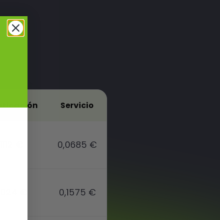
nticación
Servicio
1112 €
0,0685 €
2024 €
0,1575 €