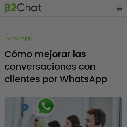
Agendar demo
Funcionalidades
WhatsApp
Producto
Cómo mejorar las
Precios
conversaciones con
App Shopify
clientes por WhatsApp
Recursos