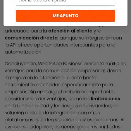
Microsoft
Teams
, WhatsApp Business carece de
algunas funcionalidades colaborativas avanzadas.
ME APUNTO
Mientras que estas aplicaciones están diseñadas
para la colaboración en equipo,
WhatsApp
es más
adecuado para la
atención al cliente
y la
comunicación
directa
, aunque su integración con
la API ofrece oportunidades interesantes para la
automatización.
Concluyendo, WhatsApp Business presenta múltiples
ventajas para la comunicación empresarial, desde
la mejora en la atención al cliente hasta
herramientas diseñadas específicamente para
empresas. Sin embargo, también es importante
considerar las desventajas, como las
limitaciones
en la funcionalidad y los riesgos de privacidad, la
solución a ello es la integración con otras
plataformas que den solución a estos problemas. Al
evaluar su adopción, es aconsejable revisar todas