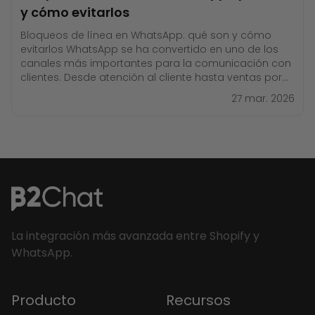
y cómo evitarlos
Bloqueos de línea en WhatsApp: qué son y cómo
evitarlos WhatsApp se ha convertido en uno de los
canales más importantes para la comunicación con
clientes. Desde atención al cliente hasta ventas por
chat, miles de empresas utilizan este canal para
27 mar. 2026
interactuar con usuarios en tiempo real. Sin embargo,
muchas organizaciones enfrentan un problema
común
La integración más avanzada entre Shopify y
WhatsApp.
Producto
Recursos