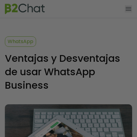
Agendar demo
Funcionalidades
WhatsApp
Producto
Ventajas y Desventajas
Precios
de usar WhatsApp
App Shopify
Business
Recursos