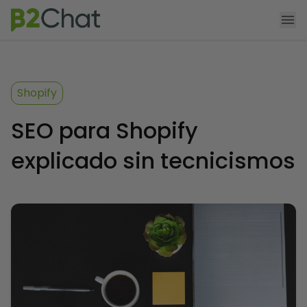
Agendar demo
Funcionalidades
Shopify
Producto
SEO para Shopify
Precios
explicado sin tecnicismos
App Shopify
Recursos