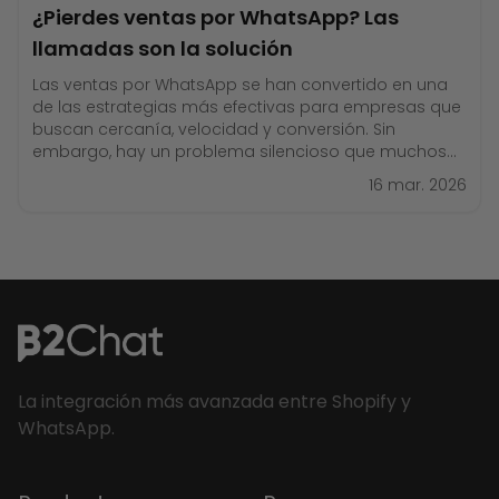
¿Pierdes ventas por WhatsApp? Las
llamadas son la solución
Las ventas por WhatsApp se han convertido en una
de las estrategias más efectivas para empresas que
buscan cercanía, velocidad y conversión. Sin
embargo, hay un problema silencioso que muchos
equipos comerciales enfrentan: conversaciones que
16 mar. 2026
nunca terminan de cerrar. El cliente pregunta. El
asesor responde. El cliente vuelve horas después.
Luego pide más información. Después
La integración más avanzada entre Shopify y
WhatsApp.