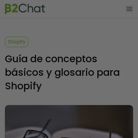
Agendar demo
Funcionalidades
Shopify
Producto
Guía de conceptos
Precios
básicos y glosario para
App Shopify
Shopify
Recursos