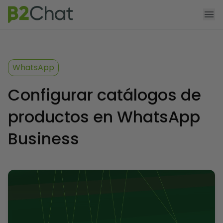
Agendar demo
Funcionalidades
WhatsApp
Producto
Configurar catálogos de
Precios
productos en WhatsApp
App Shopify
Business
Recursos