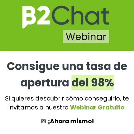
r WhatsApp, consultas por Instagram y reclamaciones en 
s confía más en tu negocio. Con un sistema multiagente, 
duciendo esperas y evitando errores.
Consigue una tasa de
hatsApp y consultas sobre menús. Con un chat multicanal,
apertura
del 98%
s
Si quieres descubrir cómo conseguirlo, te
 asignación inteligente de chats, integración con CRM) 
invitamos a nuestro
Webinar Gratuito
.
📅
¡Ahora mismo!