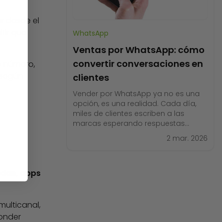
r desde el
tir que
WhatsApp
Ventas por WhatsApp: cómo
convertir conversaciones en
o número,
s según
clientes
Vender por WhatsApp ya no es una
opción, es una realidad. Cada día,
miles de clientes escriben a las
marcas esperando respuestas
inmediatas, atención personalizada y
2 mar. 2026
soluciones claras. Y cuando esto no
ocurre, simplemente buscan otra
alternativa. La buena noticia es que
adas, apps
WhatsApp puede convertirse en tu
canal de ventas más fuerte, siempre
que se
multicanal,
onder