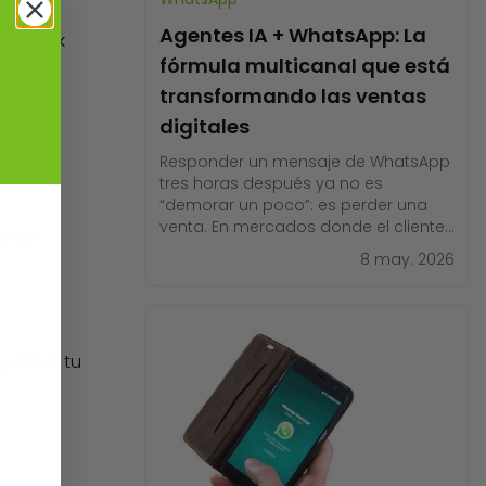
Agentes IA + WhatsApp: La
Facebook
fórmula multicanal que está
transformando las ventas
digitales
Responder un mensaje de WhatsApp
varios
tres horas después ya no es
“demorar un poco”: es perder una
venta. En mercados donde el cliente
 las
compara opciones desde el móvil y
8 may. 2026
espera respuestas en minutos, la
velocidad de reacción define quién
cierra el negocio y quién queda
fuera. Aquí es donde los agentes de
IA para ventas
ayuda a tu