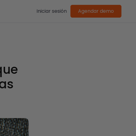
Iniciar sesión
Agendar demo
que
sas