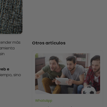
atender más
Otros artículos
ramienta
sin
web e
iempo, sino
WhatsApp