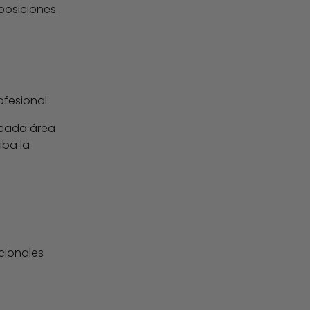
posiciones.
fesional.
 cada área
iba la
cionales