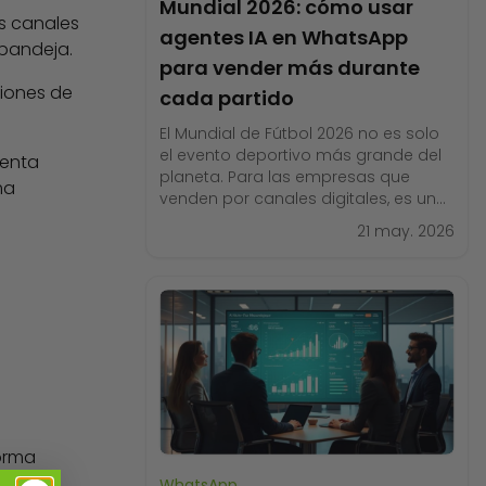
Mundial 2026: cómo usar
s canales
agentes IA en WhatsApp
 bandeja.
para vender más durante
ciones de
cada partido
El Mundial de Fútbol 2026 no es solo
el evento deportivo más grande del
ienta
planeta. Para las empresas que
ma
venden por canales digitales, es una
ventana de demanda explosiva que
21 may. 2026
dura seis semanas y genera picos
de tráfico cada vez que suena el
silbato. La pregunta no es si tus
clientes van a estar en
orma
WhatsApp