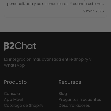
personalizada y soluciones claras. Y cuando esto no
ocurre, simplemente buscan otra alternativa. La
2 mar. 2026
buena noticia es que WhatsApp puede convertirse en
tu canal de ventas más fuerte, siempre que se
La integración más avanzada entre Shopify y
WhatsApp.
Producto
Recursos
Consola
Blog
App Móvil
Preguntas frecuentes
Catálogo de Shopify
Desarrolladores