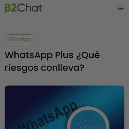
Agendar demo
Funcionalidades
WhatsApp
Producto
WhatsApp Plus ¿Qué
Precios
riesgos conlleva?
App Shopify
Recursos